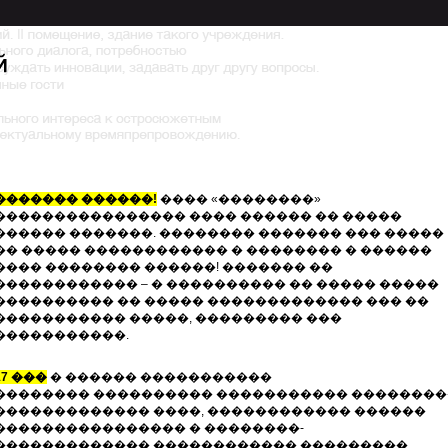
������� ������!
���� «��������»
���������������� ���� ������ �� �����
������ �������. �������� ������� ��� �����
�� ����� ������������ � �������� � ������
���� �������� ������! ������� ��
������������ – � ���������� �� ����� �����
���������� �� ����� ������������� ��� ��
����������� �����, ��������� ���
�����������.
17 ���
� ������ �����������
�������� ���������� ����������� ��������
������������� ����, ������������ ������
���������������� � ��������-
������������� ������������ ���������