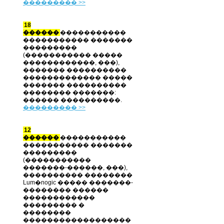
��������� >>
18
������
�����������
����������� �������
���������
(����������� �����
������������, ���),
������� ����������
������������� �����
������� ����������
�������� �������:
������ ����������.
��������� >>
12
������
�����������
����������� �������
���������
(�����������
�������-������, ���),
���������� ��������
Lum�nogic ����� �������-
�������� ������
������������
��������� �
��������
������������������