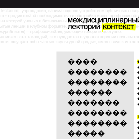
����
��������
��������
������
�������
��������
��������
�����