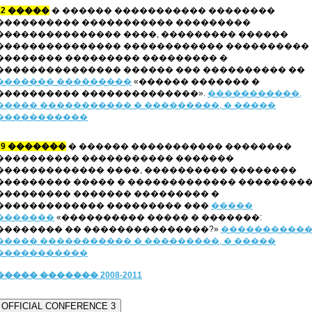
22 �����
� ������ ����������� ��������
���������� ����������� ���������
��������������� ����, ��������� ������
��������������� ������������ ����������
�������� ��������� ��������� �
��������������� ������ ��� ���������� ��
������� ���������
«������ ������� �
���������� ��������������».
�����������,
����� ����������� � ���������, � �����
�����������
29 �������
� ������ ����������� ��������
���������� ����������� �������
������������� ����, ���������� ��������
��������� ����� � ������������� ��������
��������� ������� ��������� �
������������� ��������� ���
�����
�������
«���������� ����� � �������:
�������� �� ���������������?»
�����������
����� ����������� � ���������, � �����
�����������
����� ������� 2008-2011
OFFICIAL CONFERENCE 3