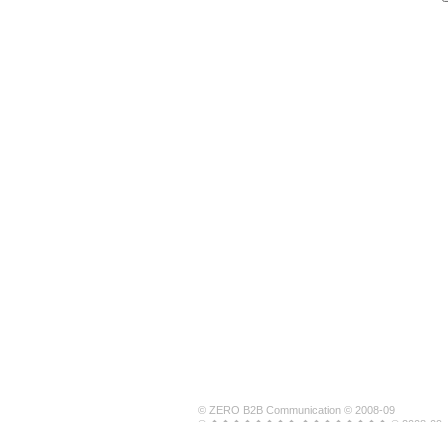
© ZERO B2B Communication © 2008-09
© �������� �������� © 2008-09