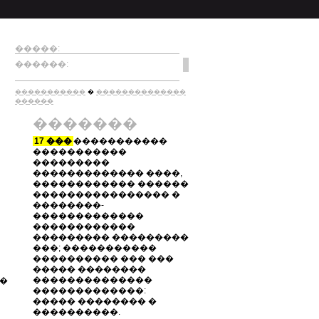
�����:
������:
�����������
�
��������������
������
�������
17 ���
�����������
�����������
���������
������������� ����,
������������ ������
���������������� �
��������-
�������������
������������
��������� ���������
���; �����������
���������� ��� ���
����� ��������
��������������
�
�������������:
����� �������� �
����������.