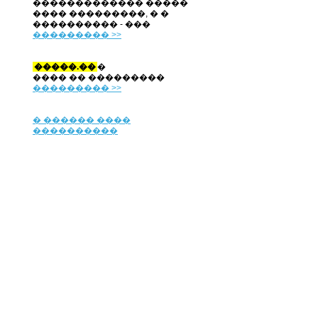
������������� �����
���� ���������, � �
���������� - ���
��������� >>
�����.��
�
���� �� ���������
��������� >>
� ������ ����
����������