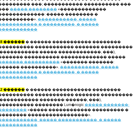
��������� ���; ����������� ���������� ���
���
����� ��������
«�������������
�������������: ����� �������� �
����������».
�����������, �����
����������� � ���������, � �����
�����������
18 ������
� ������ ����������� ��������
���������� ����������� ������� ���������
(����������� ����� ������������, ���),
������� ���������� ������������� �����
������� ����������
«������� �������:
������ ����������».
�����������, �����
����������� � ���������, � �����
�����������
12 ������
� ������ ����������� ��������
���������� ����������� ������� ���������
(����������� �������-������, ���),
���������� �������� Lum�nogic
����� �������-
��������
«����� ������������ ��������� �
�������� �����������������».
�����������,
����� �����������, � �����
�����������