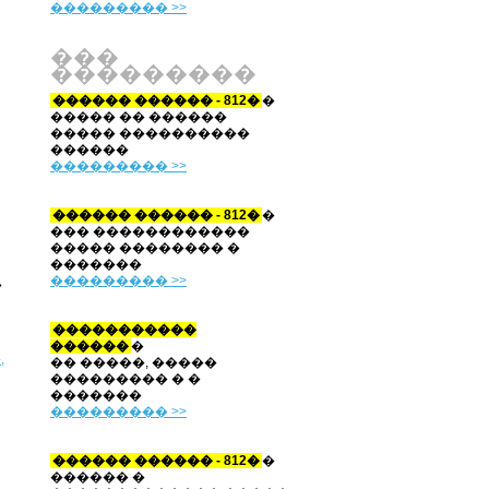
��������� >>
���
���������
������ ������ - 812�
�
����� �� ������
����� ����������
������
��������� >>
������ ������ - 812�
�
��� ������������
����� �������� �
�������
��������� >>
�
�����������
������
�
,
�� �����, �����
��������� � �
�������
��������� >>
������ ������ - 812�
�
������ �